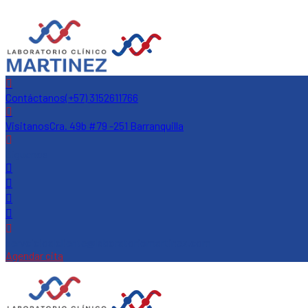
Contáctanos
(+57) 3152611766
Visitanos
Cra. 49b #79 -251 Barranquilla
Siguenos
servcicioalcliente@laboratoriomartinez.com
Agendar cita