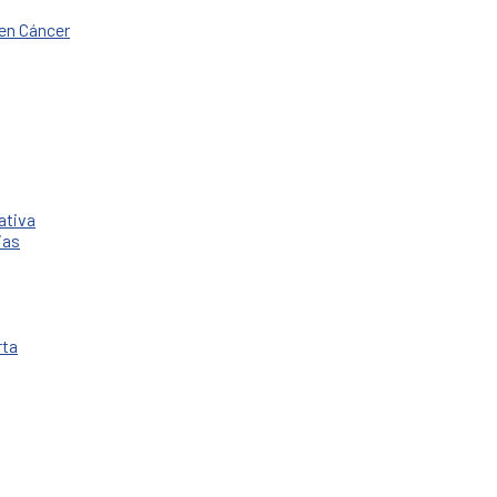
en Cáncer
ativa
ias
rta