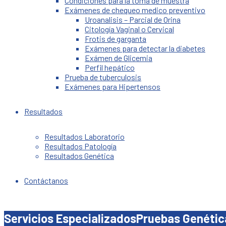
Condiciones para la toma de muestra
Exámenes de chequeo medico preventivo
Uroanalisis – Parcial de Orina
Citología Vaginal o Cervical
Frotis de garganta
Exámenes para detectar la diabetes
Exámen de Glicemia
Perfil hepático
Prueba de tuberculosis
Exámenes para Hipertensos
Resultados
Resultados Laboratorio
Resultados Patología
Resultados Genética
Contáctanos
Servicios Especializados
Pruebas Genétic