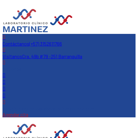
Contáctanos
(+57) 3152611766
Visitanos
Cra. 49b #79 -251 Barranquilla
Siguenos
servcicioalcliente@laboratoriomartinez.com
Agendar cita