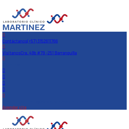
Contáctanos
(+57) 3152611766
Visitanos
Cra. 49b #79 -251 Barranquilla
Siguenos
servcicioalcliente@laboratoriomartinez.com
Agendar cita